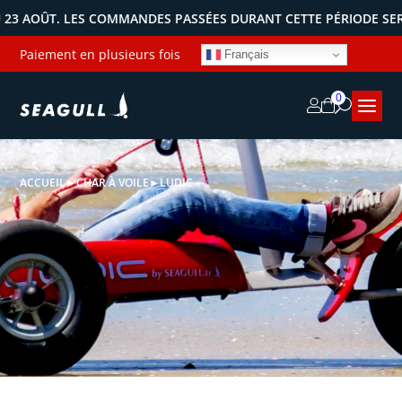
AOÛT. LES COMMANDES PASSÉES DURANT CETTE PÉRIODE SERONT 
Paiement en plusieurs fois
Français
0
ACCUEIL
►
CHAR À VOILE
►
LUDIC