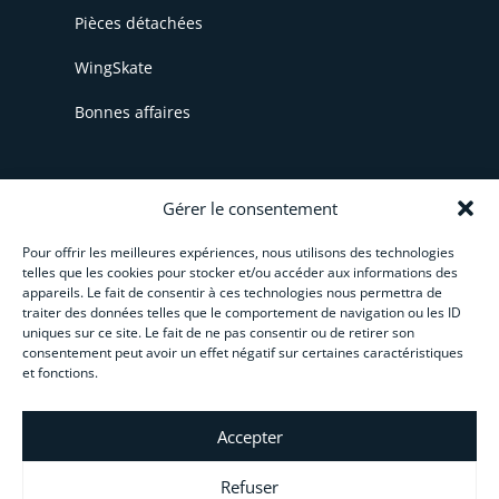
Pièces détachées
WingSkate
Bonnes affaires
INFORMATIONS
Gérer le consentement
Pour offrir les meilleures expériences, nous utilisons des technologies
CGV
telles que les cookies pour stocker et/ou accéder aux informations des
appareils. Le fait de consentir à ces technologies nous permettra de
Livraison et paiement
traiter des données telles que le comportement de navigation ou les ID
uniques sur ce site. Le fait de ne pas consentir ou de retirer son
Paiement en plusieurs fois
consentement peut avoir un effet négatif sur certaines caractéristiques
et fonctions.
Créez votre activité
Accepter
Guide pratique du char à voile
Refuser