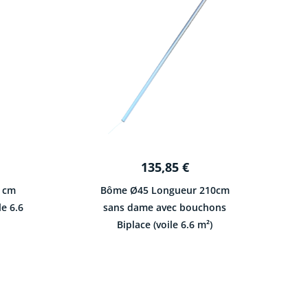
135,85
€
 cm
Bôme Ø45 Longueur 210cm
le 6.6
sans dame avec bouchons
Biplace (voile 6.6 m²)