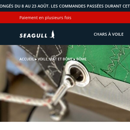
23 AOÛT. LES COMMANDES PASSÉES DURANT CETTE PÉRIODE SERO
Paiement en plusieurs fois
CHARS À VOILE
ACCUEIL
►
VOILE, MÂT ET BÔME
►
BÔME