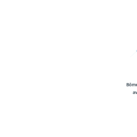
Bôme
av