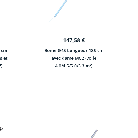
147,58
€
 cm
Bôme Ø45 Longueur 185 cm
s et
avec dame MC2 (voile
²)
4.0/4.5/5.0/5.3 m²)