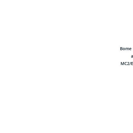
Bome 
a
MC2/Ex