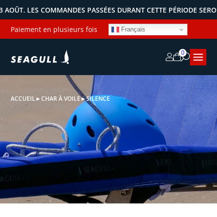
T. LES COMMANDES PASSÉES DURANT CETTE PÉRIODE SERONT EXPÉ
Paiement en plusieurs fois
Français
0
ACCUEIL
►
CHAR À VOILE
►
SILENCE