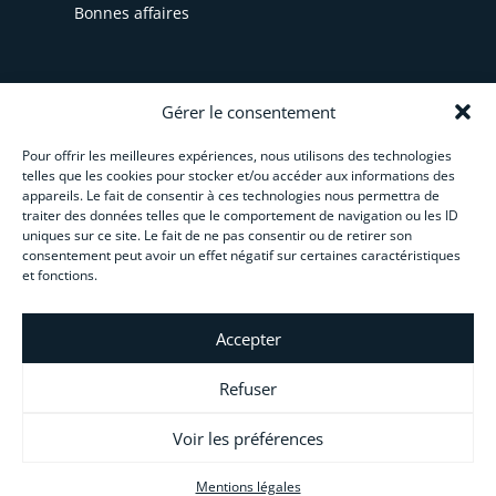
Bonnes affaires
INFORMATIONS
Gérer le consentement
Pour offrir les meilleures expériences, nous utilisons des technologies
CGV
telles que les cookies pour stocker et/ou accéder aux informations des
appareils. Le fait de consentir à ces technologies nous permettra de
Livraison et paiement
traiter des données telles que le comportement de navigation ou les ID
uniques sur ce site. Le fait de ne pas consentir ou de retirer son
Paiement en plusieurs fois
consentement peut avoir un effet négatif sur certaines caractéristiques
et fonctions.
Créez votre activité
Accepter
Guide pratique du char à voile
Refuser
Voir les préférences
Gestion des cookies
Mentions légales
Plan du site
Mentions légales