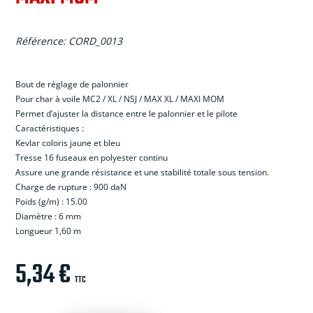
Référence:
CORD_0013
Bout de r
é
glage de palonnier
Pour char
à
voile MC2 / XL / NSJ / MAX XL / MAXI MOM
Permet d’ajuster la distance entre le palonnier et le pilote
Caract
é
ristiques :
Kevlar coloris jaune et bleu
Tresse 16 fuseaux en polyester continu
Assure une grande r
é
sistance et une stabilit
é
totale sous tension.
Charge de rupture : 900 daN
Poids (g/m) : 15.00
Diam
è
tre : 6 mm
Longueur 1,60 m
5,34
€
TTC