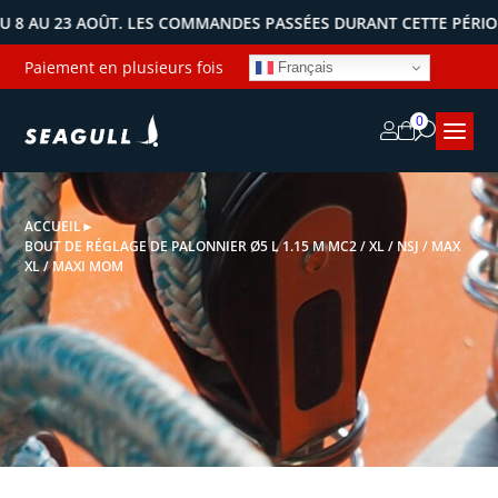
AU 23 AOÛT. LES COMMANDES PASSÉES DURANT CETTE PÉRIODE S
Paiement en plusieurs fois
Français
0
ACCUEIL
►
BOUT DE RÉGLAGE DE PALONNIER Ø5 L 1.15 M MC2 / XL / NSJ / MAX
XL / MAXI MOM