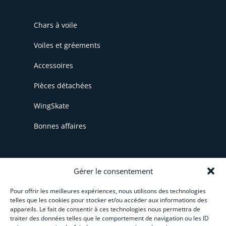
Chars à voile
Voiles et gréements
Accessoires
Pièces détachées
WingSkate
Bonnes affaires
INFORMATIONS
Gérer le consentement
Pour offrir les meilleures expériences, nous utilisons des technologies
CGV
telles que les cookies pour stocker et/ou accéder aux informations des
appareils. Le fait de consentir à ces technologies nous permettra de
Livraison et paiement
traiter des données telles que le comportement de navigation ou les ID