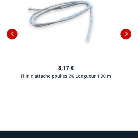
MOM
8,17
€
Filin d’attache poulies Ø6 Longueur 1.90 m