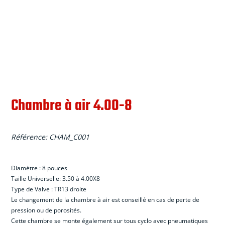
Chambre à air 4.00-8
Référence:
CHAM_C001
Diam
è
tre : 8 pouces
Taille Universelle
: 3.50
à
4.00X8
Type de Valve : TR13 droite
Le changement de la chambre
à
air est conseill
é
en cas de perte de
pression ou de porosit
é
s.
Cette chambre se monte
é
galement sur tous cyclo avec pneumatiques