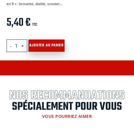
en 8 » : brouette, diable, scooter…
5,40
€
TTC
quantité
AJOUTER AU PANIER
de
Chambre
à
air
4.00-
8
NOS RECOMMANDATIONS
SPÉCIALEMENT POUR VOUS
VOUS POURRIEZ AIMER