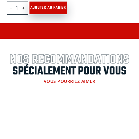
quantité
AJOUTER AU PANIER
de
Dame
de
nage
à
2
écrous
NOS RECOMMANDATIONS
à
oeil
SPÉCIALEMENT POUR VOUS
VOUS POURRIEZ AIMER