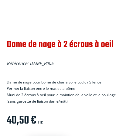
Dame de nage à 2 écrous à oeil
Référence:
DAME_P005
Dame de nage pour b
ô
me de char
à
voile Ludic / Silence
Permet la liaison entre le mat et la b
ô
me
Muni de 2
é
crous
à
oeil pour le maintien de la voile et le pouliage
(sans garcette de liaison dame/m
â
t)
40,50
€
TTC