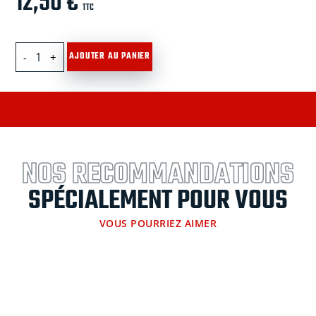
12,50
€
TTC
quantité
AJOUTER AU PANIER
de
Ecrou
à
oeil
M8
(Wichard)
NOS RECOMMANDATIONS
SPÉCIALEMENT POUR VOUS
VOUS POURRIEZ AIMER