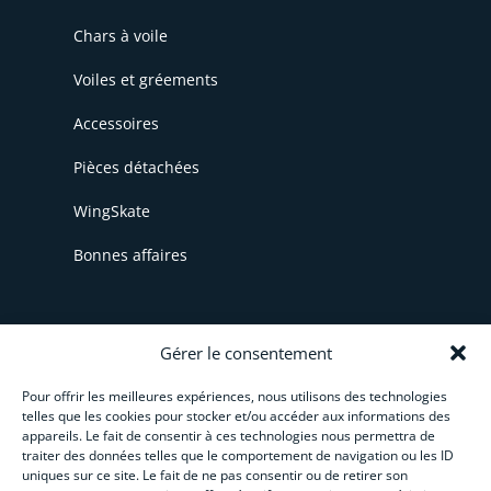
Chars à voile
Voiles et gréements
Accessoires
Pièces détachées
WingSkate
Bonnes affaires
INFORMATIONS
Gérer le consentement
Pour offrir les meilleures expériences, nous utilisons des technologies
CGV
telles que les cookies pour stocker et/ou accéder aux informations des
appareils. Le fait de consentir à ces technologies nous permettra de
Livraison et paiement
traiter des données telles que le comportement de navigation ou les ID
uniques sur ce site. Le fait de ne pas consentir ou de retirer son
Paiement en plusieurs fois