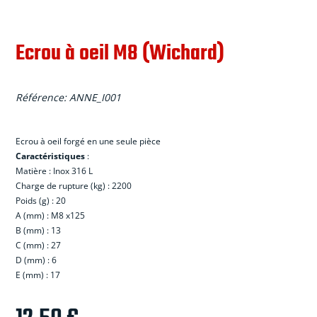
Ecrou à oeil M8 (Wichard)
Référence:
ANNE_I001
Ecrou
à
oeil forg
é
en une seule pi
è
ce
Caract
é
ristiques
:
Mati
è
re : Inox 316 L
Charge de rupture (kg) : 2200
Poids (g) : 20
A (mm) : M8 x125
B (mm) : 13
C (mm) : 27
D (mm) : 6
E (mm) : 17