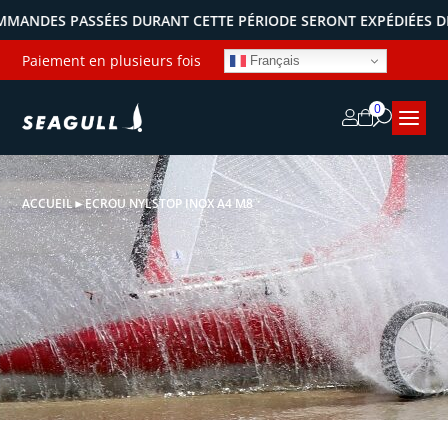
NDES PASSÉES DURANT CETTE PÉRIODE SERONT EXPÉDIÉES DÈS N
Paiement en plusieurs fois
Français
0
ACCUEIL
►
ECROU NYLSTOP INOX A4 M8