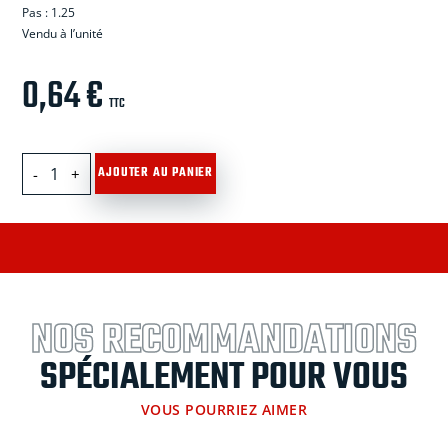
Pas : 1.25
Vendu
à
l’unit
é
0,64
€
TTC
quantité
AJOUTER AU PANIER
de
Ecrou
nylstop
inox
A4
M8
NOS RECOMMANDATIONS
SPÉCIALEMENT POUR VOUS
VOUS POURRIEZ AIMER