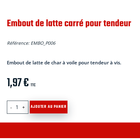
Embout de latte carré pour tendeur
Référence:
EMBO_P006
Embout de latte de char à voile pour tendeur à vis.
1,97
€
TTC
quantité
AJOUTER AU PANIER
de
Embout
de
latte
carré