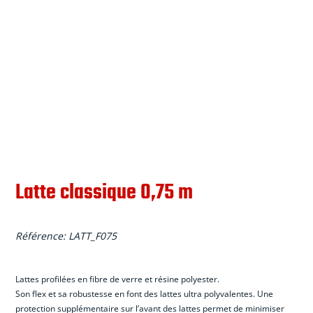
Latte classique 0,75 m
Référence:
LATT_F075
Lattes profil
é
es en fibre de verre et r
é
sine polyester.
Son flex et sa robustesse en font des lattes ultra polyvalentes. Une
protection suppl
é
mentaire sur l’avant des lattes permet de minimiser