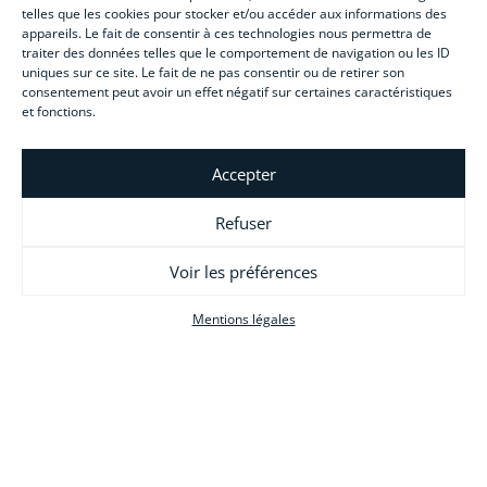
telles que les cookies pour stocker et/ou accéder aux informations des
Bonnes affaires
appareils. Le fait de consentir à ces technologies nous permettra de
traiter des données telles que le comportement de navigation ou les ID
uniques sur ce site. Le fait de ne pas consentir ou de retirer son
consentement peut avoir un effet négatif sur certaines caractéristiques
INFORMATIONS
et fonctions.
CGV
Accepter
Livraison et paiement
Refuser
Paiement en plusieurs fois
Voir les préférences
Créez votre activité
Mentions légales
Guide pratique du char à voile
Gestion des cookies
Mentions légales
Plan du site