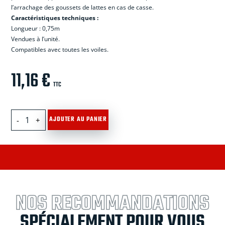
l’arrachage des goussets de lattes en cas de casse.
Caract
é
ristiques techniques :
Longueur : 0,75m
Vendues
à
l’unit
é
.
Compatibles avec toutes les voiles.
11,16
€
TTC
quantité
AJOUTER AU PANIER
de
Latte
classique
0,75
m
NOS RECOMMANDATIONS
SPÉCIALEMENT POUR VOUS