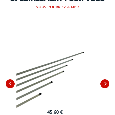
VOUS POURRIEZ AIMER
45,60
€