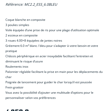
Référence:
MC2.2_ESS_6.0BLEU
Coque blanche en composite
3 poulies simples
Voile
é
quip
é
e d’une prise de ris pour une plage d’utilisation optimale
2 essieux en composite
3 roues 4.00×8
é
quip
é
es de jantes noires
Gr
é
ement 6.0 m
²
blanc / bleu pour s’adapter
à
votre besoin et votre
pratique
Ch
â
ssis p
é
riph
é
rique en acier inoxydable facilitant l’entretien et
diminuant le risque d’usure
Roulements inox
Palonnier r
é
glable facilitant la prise en main pour les d
é
placements du
char
Poign
é
e de lancement pour guider le char lorsqu’il est pouss
é
e
Frein grattoir
Vous avez la possibilit
é
d’ajouter une multitude d’options pour le
personnaliser selon vos pr
é
f
é
rences