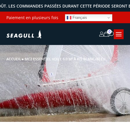
ES COMMANDES PASSÉES DURANT CETTE PÉRIODE SERONT EXPÉDIÉE
Paiement en plusieurs fois
Français
0
ACCUEIL
►
MC2 ESSENTIEL VOILE 6.0 M² À RIS BLANC/BLEU