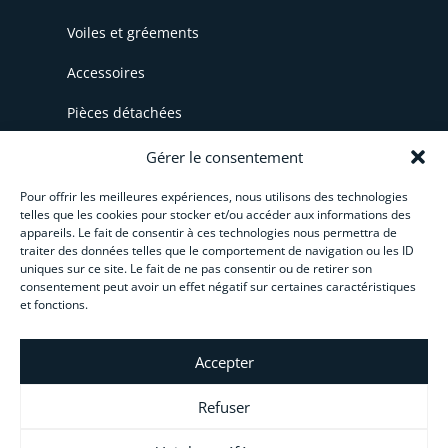
Voiles et gréements
Accessoires
Pièces détachées
WingSkate
Gérer le consentement
Bonnes affaires
Pour offrir les meilleures expériences, nous utilisons des technologies
telles que les cookies pour stocker et/ou accéder aux informations des
appareils. Le fait de consentir à ces technologies nous permettra de
traiter des données telles que le comportement de navigation ou les ID
uniques sur ce site. Le fait de ne pas consentir ou de retirer son
INFORMATIONS
consentement peut avoir un effet négatif sur certaines caractéristiques
et fonctions.
CGV
Accepter
Livraison et paiement
Refuser
Paiement en plusieurs fois
Créez votre activité