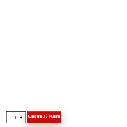
quantité
AJOUTER AU PANIER
de
MC2