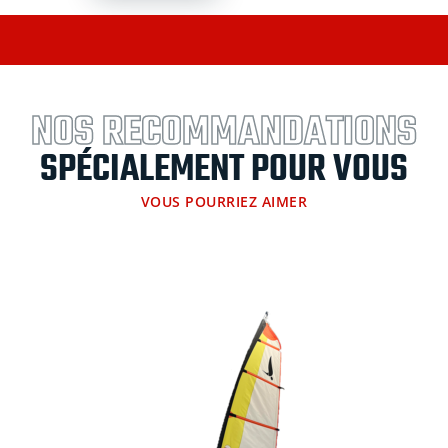
Essentiel
voile
6.0
m²
à
NOS RECOMMANDATIONS
ris
Blanc/Bleu
SPÉCIALEMENT POUR VOUS
VOUS POURRIEZ AIMER