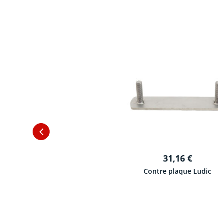
145
€
che inox bi-bras 2008
Standart
31,16
€
Contre plaque Ludic