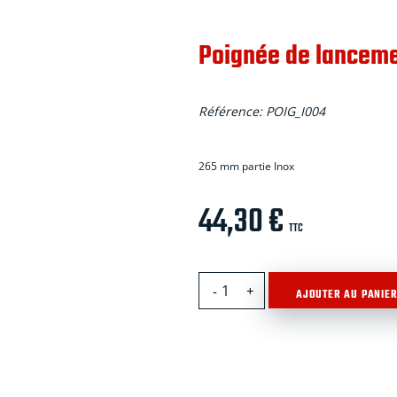
Poignée de lancem
Référence:
POIG_I004
265 mm partie Inox
44,30
€
TTC
quantité
AJOUTER AU PANIE
de
Poignée
de
lancement