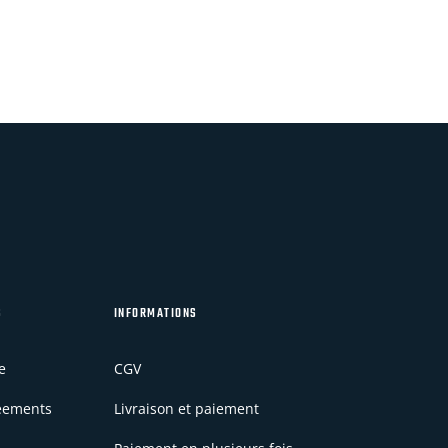
S
INFORMATIONS
e
CGV
réements
Livraison et paiement