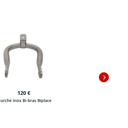
145
€
Fourche inox bi-bras
Standart
120
€
ourche inox Bi-bras Biplace