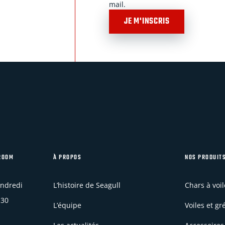
mail.
JE M'INSCRIS
WROOM
À PROPOS
NOS PRODUIT
endredi
L’histoire de Seagull
Chars à voil
h30
L’équipe
Voiles et g