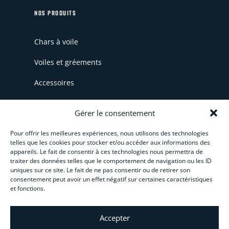
NOS PRODUITS
Chars à voile
Voiles et gréements
Accessoires
Pièces détachées
Gérer le consentement
WingSkate
Pour offrir les meilleures expériences, nous utilisons des technologies
telles que les cookies pour stocker et/ou accéder aux informations des
Bonnes affaires
appareils. Le fait de consentir à ces technologies nous permettra de
traiter des données telles que le comportement de navigation ou les ID
uniques sur ce site. Le fait de ne pas consentir ou de retirer son
consentement peut avoir un effet négatif sur certaines caractéristiques
INFORMATIONS
et fonctions.
CGV
Accepter