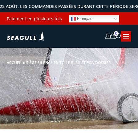
ÛT. LES COMMANDES PASSÉES DURANT CETTE PÉRIODE SERONT EXP
Paiement en plusieurs fois
Français
0
ACCUEIL
►
SIÈGE SILENCE EN TOILE BLEU ET SON DOSSIER