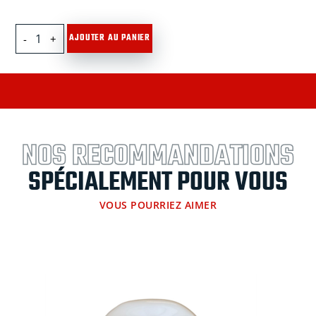
quantité
AJOUTER AU PANIER
de
Siège
Silence
en
toile
Bleu
et
NOS RECOMMANDATIONS
son
dossier
SPÉCIALEMENT POUR VOUS
VOUS POURRIEZ AIMER