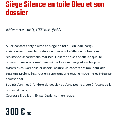
Siège Silence en toile Bleu et son
dossier
Référence:
SIEG_T001BLEUJEAN
Alliez confort et style avec ce si
è
ge en toile Bleu Jean, con
ç
u
sp
é
cialement pour le mod
è
le de char
à
voile Silence. Robuste et
r
é
sistant aux conditions marines, il est fabriqu
é
en toile de qualit
é
,
offrant un excellent maintien m
ê
me lors des navigations les plus
dynamiques. Son dossier assorti assure un confort optimal pour des
sessions prolong
é
es, tout en apportant une touche moderne et
é
l
é
gante
à
votre char.
Equip
é
d’un filet
à
l’arri
è
re du dossier et d’une poche zip
é
e
à
l’avant de la
housse de si
è
ge.
Couleur : Bleu Jean. Existe
é
galement en rouge.
300
€
TTC